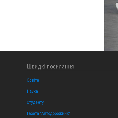
Швидкі посилання
Освіта
Наука
Студенту
Газета "Автодорожник"