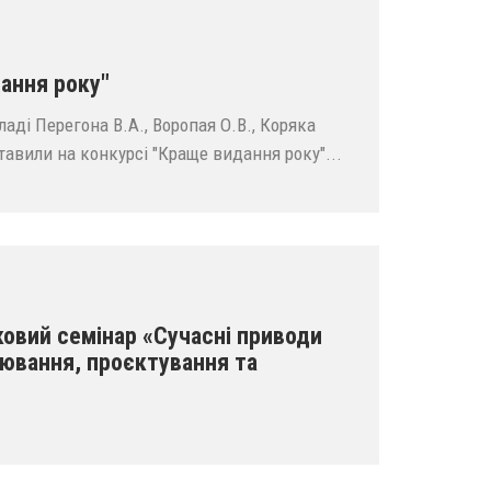
ання року"
аді Перегона В.А., Воропая О.В., Коряка
ставили на конкурсі "Краще видання року"...
ковий семінар «Сучасні приводи
лювання, проєктування та