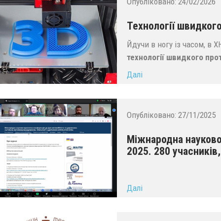
Опубліковано:
24/02/2026
Технології швидког
Йдучи в ногу із часом, в
технології швидкого про
Далі
Опубліковано:
27/11/2025
Міжнародна науково
2025. 280 учасників
Далі
...