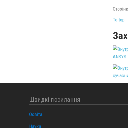
Сторінка
To top
Зах
ANSYS в
сучасни
Швидкі посилання
Освіта
Наука