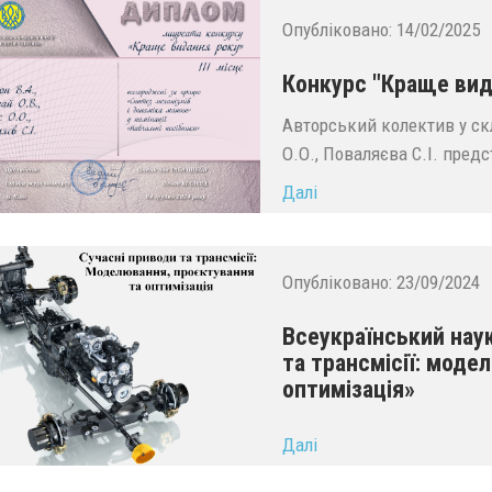
Опубліковано:
14/02/2025
Конкурс "Краще вид
Авторський колектив у скл
О.О., Поваляєва С.І. пред
Далі
Опубліковано:
23/09/2024
Всеукраїнський нау
та трансмісії: моде
оптимізація»
...
Далі