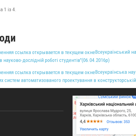
 1 із 4.
оди
Всеукраїнський на
 науково-дослідній роботі студентів"(06.04.2016р)
Всеукраїнська нау
х систем автоматизованого проектування в конструкторській т