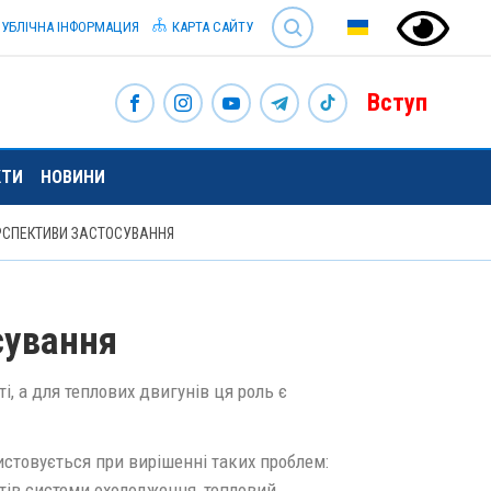
SEARCH
УБЛІЧНА ІНФОРМАЦИЯ
КАРТА САЙТУ
Вступ
КТИ
НОВИНИ
ЕРСПЕКТИВИ ЗАСТОСУВАННЯ
сування
, а для теплових двигунів ця роль є
стовується при вирішенні таких проблем:
тів системи охолодження, тепловий