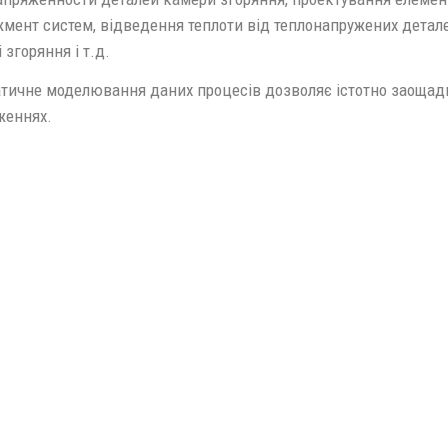
мент систем, відведення теплоти від теплонапружених деталей
 згоряння і т.д.
тичне моделювання даних процесів дозволяє істотно заощад
женнях.