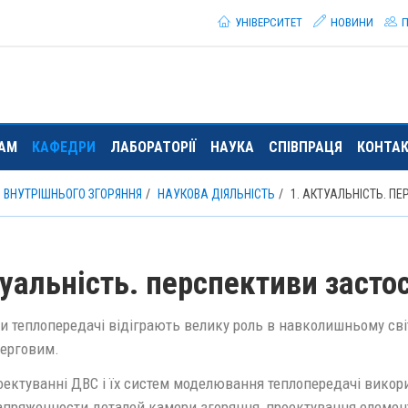
УНІВЕРСИТЕТ
НОВИНИ
П
ТАМ
КАФЕДРИ
ЛАБОРАТОРІЇ
НАУКА
СПІВПРАЦЯ
КОНТА
В ВНУТРІШНЬОГО ЗГОРЯННЯ
НАУКОВА ДІЯЛЬНІСТЬ
1. АКТУАЛЬНІСТЬ. П
уальність. перспективи засто
 теплопередачі відіграють велику роль в навколишньому світі
ерговим.
оектуванні ДВС і їх систем моделювання теплопередачі викори
апряженности деталей камери згоряння, проектування елемен