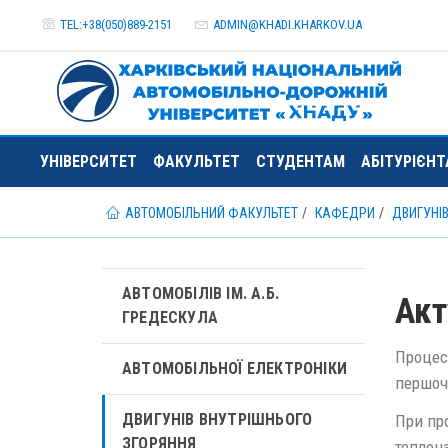
TEL:+38(050)889-2151
ADMIN@
KHADI.KHARKOV.
UA
УНІВЕРСИТЕТ
ФАКУЛЬТЕТ
СТУДЕНТАМ
АБІТУРІЄН
АВТОМОБІЛЬНИЙ ФАКУЛЬТЕТ
КАФЕДРИ
ДВИГУНІ
АВТОМОБІЛІВ ІМ. А.Б.
Акт
ГРЕДЕСКУЛА
Процеси
АВТОМОБІЛЬНОЇ ЕЛЕКТРОНІКИ
першоч
ДВИГУНІВ ВНУТРІШНЬОГО
При пр
ЗГОРЯННЯ
теплон