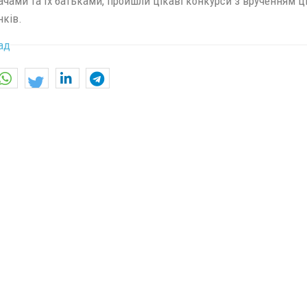
ачами та їх батьками, пройшли цікаві конкурси з врученням ц
нків.
ад