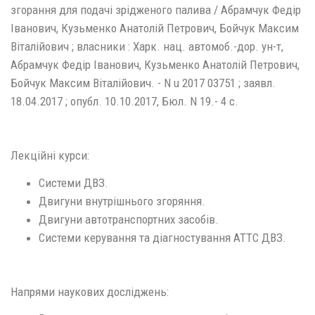
згорання для подачi зрiдженого палива / Абрамчук Федiр
Iванович, Кузьменко Анатолiй Петрович, Бойчук Максим
Вiталiйович ; власники : Харк. нац. автомоб.-дор. ун-т,
Абрамчук Федiр Iванович, Кузьменко Анатолiй Петрович,
Бойчук Максим Вiталiйович. - N u 2017 03751 ; заявл.
18.04.2017 ; опубл. 10.10.2017, Бюл. N 19.- 4 с.
Лекційні курси:
Системи ДВЗ.
Двигуни внутрішнього згоряння.
Двигуни автотранспортних засобів.
Системи керування та діагностування АТТС ДВЗ.
Напрями наукових досліджень: