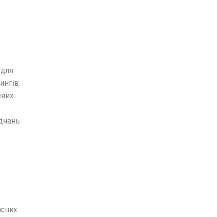
 для
ингів;
евих
єднань.
асних