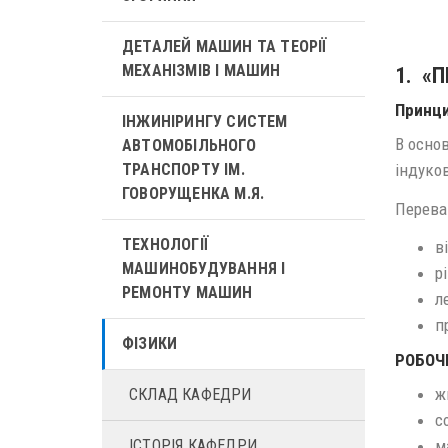
ДЕТАЛЕЙ МАШИН ТА ТЕОРІЇ
МЕХАНІЗМІВ І МАШИН
1. «
Принци
ІНЖИНІРИНГУ СИСТЕМ
В осно
АВТОМОБІЛЬНОГО
ТРАНСПОРТУ ІМ.
індуков
ГОВОРУЩЕНКА М.Я.
Перева
ТЕХНОЛОГІЇ
в
МАШИНОБУДУВАННЯ І
р
РЕМОНТУ МАШИН
л
п
ФІЗИКИ
РОБОЧ
ж
СКЛАД КАФЕДРИ
с
ІСТОРІЯ КАФЕДРИ
м