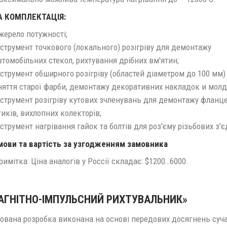
А КОМПЛЕКТАЦІЯ:
жерело потужності;
нструмент точкового (локального) розігріву для демонтажу
втомобільних стекол, рихтування дрібних вм'ятин;
нструмент обширного розігріву (областей діаметром до 100 мм)
няття старої фарби, демонтажу декоративних накладок и молд
нструмент розігріву кутових зчленувань для демонтажу фланц
тиків, вихлопних колекторів;
нструмент нагрівання гайок та болтів для роз'єму різьбових з'
мови та вартість за узгодженням замовника
римітка: Ціна аналогів у Россії складає: $1200…6000.
МАГНІТНО-ІМПУЛЬСНИЙ РИХТУВАЛЬНИК»
ована розробка виконана на основі передових досягнень суч