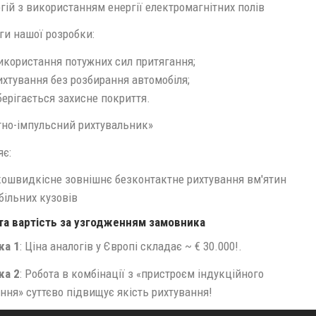
гій з використанням енергії електромагнітних полів
ги нашої розробки:
икористання потужних сил притягання;
ихтування без розбирання автомобіля;
берігається захисне покриття.
тно-імпульсний рихтувальник»
яє:
швидкісне зовнішнє безконтактне рихтування вм'ятин
більних кузовів
та вартість за узгодженням замовника
ка 1
: Ціна аналогів у Європі складає ~ € 30.000!.
ка 2
: Робота в комбінації з «пристроєм індукційного
ння» суттєво підвищує якість рихтування!