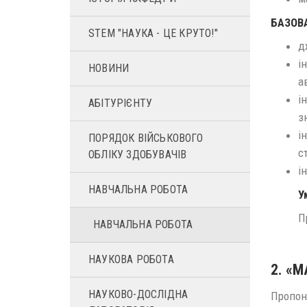
БАЗОВ
STEM "НАУКА - ЦЕ КРУТО!"
д
і
НОВИНИ
а
і
АБІТУРІЄНТУ
з
і
ПОРЯДОК ВІЙСЬКОВОГО
с
ОБЛІКУ ЗДОБУВАЧІВ
і
НАВЧАЛЬНА РОБОТА
У
П
НАВЧАЛЬНА РОБОТА
НАУКОВА РОБОТА
2. «
НАУКОВО-ДОСЛІДНА
Пропон