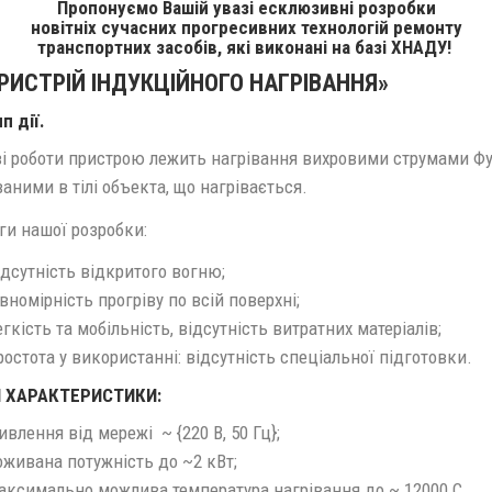
Пропонуємо Вашій увазі есклюзивні розробки
новітніх сучасних прогресивних технологій ремонту
транспортних засобів, які виконані на базі ХНАДУ!
ПРИСТРІЙ ІНДУКЦІЙНОГО НАГРІВАННЯ»
п дії.
ві роботи пристрою лежить нагрівання вихровими струмами Фу
аними в тілі объекта, що нагрівається.
ги нашої розробки:
ідсутність відкритого вогню;
івномірність прогріву по всій поверхні;
егкість та мобільність, відсутність витратних матеріалів;
ростота у використанні: відсутність спеціальної підготовки.
І ХАРАКТЕРИСТИКИ:
ивлення від мережі ~ {220 В, 50 Гц};
оживана потужність до ~2 кВт;
аксимально можлива температура нагрівання до ~ 12000 C.