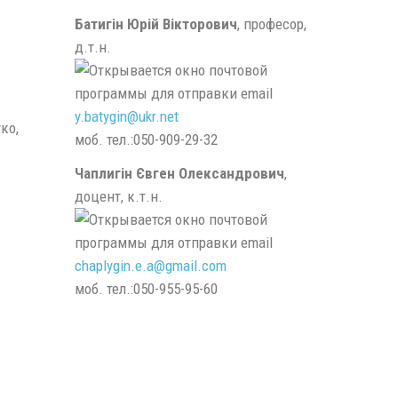
Батигін Юрій Вікторович
, професор,
д.т.н.
y.batygin@
ukr.
net
ко,
моб. тел.:050-909-29-32
Чаплигін Євген Олександрович
,
доцент, к.т.н.
chaplygin.e.a@
gmail.
com
моб. тел.:050-955-95-60