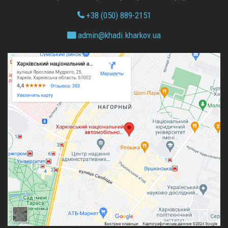
+38 (050) 889-2151
admin@
khadi.kharkov.
ua