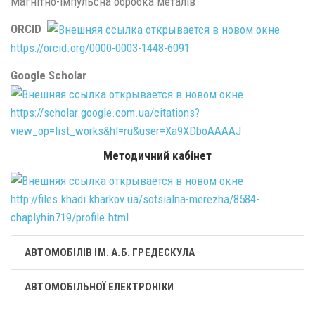
Магнітно-імпульсна обробка металів
ORCID
https://orcid.org/0000-0003-1448-6091
Google Scholar
https://scholar.google.com.ua/citations?
view_op=list_works&hl=ru&user=Xa9XDboAAAAJ
Методичний кабінет
http://files.khadi.kharkov.ua/sotsialna-merezha/8584-
chaplyhin719/profile.html
АВТОМОБІЛІВ ІМ. А.Б. ГРЕДЕСКУЛА
АВТОМОБІЛЬНОЇ ЕЛЕКТРОНІКИ