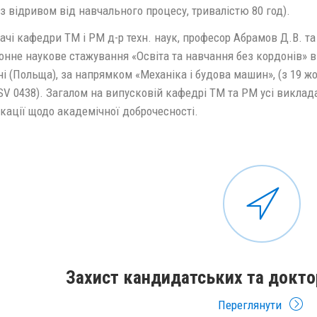
 з відривом від навчального процесу, тривалістю 80 год).
чі кафедри ТМ і РМ д-р техн. наук, професор Абрамов Д.В. та 
нне наукове стажування «Освіта та навчання без кордонів» в 
 (Польща), за напрямком «Механіка і будова машин», (з 19 жо
SV 0438). Загалом на випусковій кафедрі ТМ та РМ усі виклад
кації щодо академічної доброчесності.
Захист кандидатських та докто
Переглянути