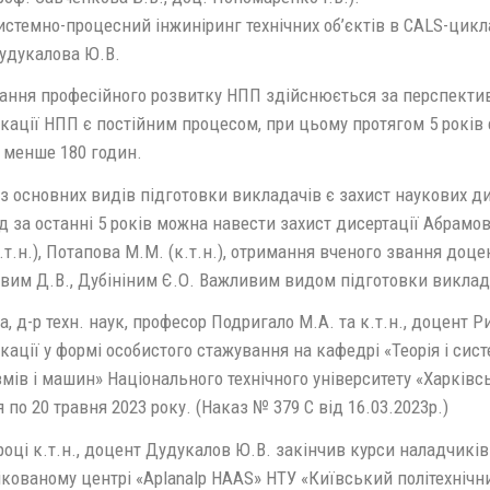
истемно-процесний інжиніринг технічних об’єктів в CALS-цикл
удукалова Ю.В.
ання професійного розвитку НПП здійснюється за перспекти
кації НПП є постійним процесом, при цьому протягом 5 років
 менше 180 годин.
з основних видів підготовки викладачів є захист наукових ди
 за останні 5 років можна навести захист дисертації Абрамова 
.т.н.), Потапова М.М. (к.т.н.), отримання вченого звання доц
вим Д.В., Дубініним Є.О. Важливим видом підготовки виклада
, д-р техн. наук, професор Подригало М.А. та к.т.н., доцент 
кації у формі особистого стажування на кафедрі «Теорія і си
мів і машин» Національного технічного університету «Харківськ
 по 20 травня 2023 року. (Наказ № 379 С від 16.03.2023р.)
році к.т.н., доцент Дудукалов Ю.В. закінчив курси наладчикі
кованому центрі «Aplanalp HAAS» НТУ «Київський політехнічний 