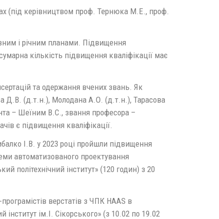
ах (під керівництвом проф. Тернюка М.Е., проф.
вним і річним планами. Підвищення
 сумарна кількість підвищення кваліфікації має
сертацій та одержання вчених звань. Як
Д.В. (д.т.н.), Молодана А.О. (д.т.н.), Тарасова
ента – Шеїним В.С., звання професора –
чів є підвищення кваліфікації.
Рибалко І.В. у 2023 році пройшли підвищення
стеми автоматизованого проектування
ий політехнічний інститут» (120 годин) з 20
в-програмістів верстатів з ЧПК HAAS в
інститут ім.І. Сікорського» (з 10.02 по 19.02