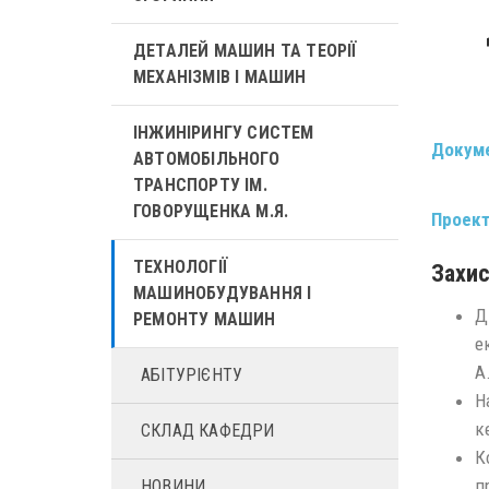
ДЕТАЛЕЙ МАШИН ТА ТЕОРІЇ
МЕХАНІЗМІВ І МАШИН
ІНЖИНІРИНГУ СИСТЕМ
Докуме
АВТОМОБІЛЬНОГО
ТРАНСПОРТУ ІМ.
ГОВОРУЩЕНКА М.Я.
Проект
ТЕХНОЛОГІЇ
Захис
МАШИНОБУДУВАННЯ І
Д
РЕМОНТУ МАШИН
е
А.
АБІТУРІЄНТУ
Н
к
СКЛАД КАФЕДРИ
К
п
НОВИНИ