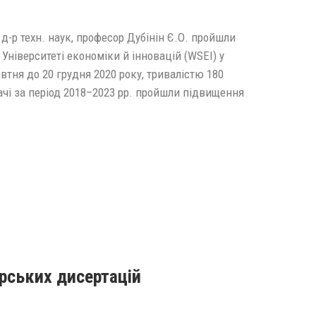
д-р техн. наук, професор Дубінін Є.О. пройшли
Університеті економіки й інновацій (WSEI) у
втня до 20 грудня 2020 року, тривалістю 180
ачі за період 2018–2023 рр. пройшли підвищення
рських дисертацій