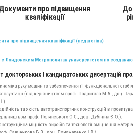
Документи про підвищення
До
кваліфікації
р
нти про підвищення кваліфікації (педагогіка)
 с Лондонским Метрополитан университетом по созданию
т докторських і кандидатських дисертацій про
инаміка руху машин та забезпечення її функціональної стабіл
ксплуатації (під керівництвом проф. Подригало М.А., доц. Тар
І.).
адійність та якість автотранспортних конструкцій в проектуван
ерівництвом проф. Полянського О.С., доц. Дубініна Є.О.).
онструкційна міцність виробів та технології зміцнення матеріа
роф. Савченкова Б.В., доц. Пономаренко І.В.).