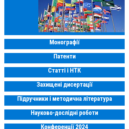
Монографії
Патенти
Статті і НТК
Захищені дисертації
Підручники і методична література
Науково-дослідні роботи
Конференції 2024