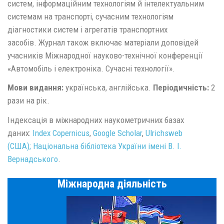
систем, інформаційним технологіям й інтелектуальним
системам на транспорті, сучасним технологіям
діагностики систем і агрегатів транспортних
засобів. Журнал також включає матеріали доповідей
учасників Міжнародної науково-технічної конференції
«Автомобіль і електроніка. Сучасні технології».
Мови видання:
українська, англійська.
Періодичність:
2
рази на рік.
Індексація в міжнародних наукометричних базах
даних:
Index Copernicus
,
Google Scholar
,
Ulrichsweb
(США);
Національна бібліотека України імені В. І.
Вернадського
.
Міжнародна діяльність