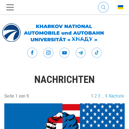
SEARCH
NACHRICHTEN
Seite 1 von 9.
1
2
3
…
9
Nächste