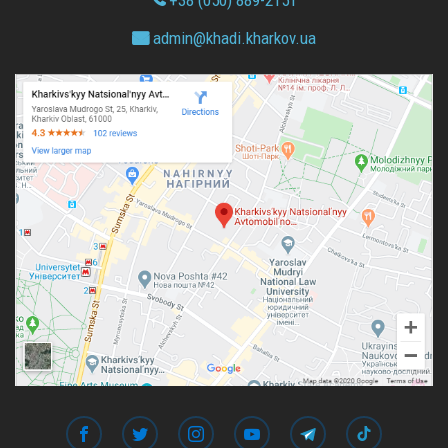
admin@
khadi.kharkov.
ua