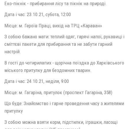
Еко-пікнік - прибирання лісу та пікнік на природі.
Дата і час: 23.10.21, субота, 12:00
Місце: м. Героїв Праці, вихід на ТРЦ «Караван»
З собою бажано мати: теплий одяг, гарячі напої, рукавиці і
сміттєві пакети для прибирання та не забути гарний
настрій.
В гості до чотирилапих - щорічна поїздка до Харківського
міського притулку для бездомних тварин.
Дата і час: 24.10.21, неділя, 9:00
Місце: м. Гагаріна, притулок (проспект Гагаріна, 358)
Що буде: Знайомство і гарне проведення часу з жителями
притулку
З собою можна взяти корм, підстилки, іграшки, ласощі