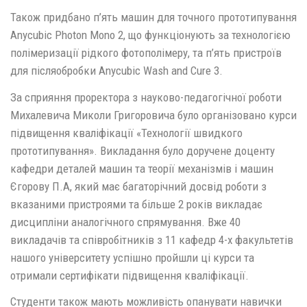
Також придбано п’ять машин для точного прототипування
Anycubic Photon Mono 2, що функціонують за технологією
полімеризації рідкого фотополімеру, та п’ять пристроїв
для післяобробки Anycubic Wash and Cure 3.
За сприяння проректора з науково-педагогічної роботи
Михалевича Миколи Григоровича було організовано курси
підвищення кваліфікації «Технології швидкого
прототипування». Викладання було доручене доценту
кафедри деталей машин та теорії механізмів і машин
Єгорову П.А, який має багаторічний досвід роботи з
вказаними пристроями та більше 2 років викладає
дисципліни аналогічного спрямування. Вже 40
викладачів та співробітників з 11 кафедр 4-х факультетів
нашого університету успішно пройшли ці курси та
отримали сертифікати підвищення кваліфікації.
Студенти також мають можливість опанувати навички