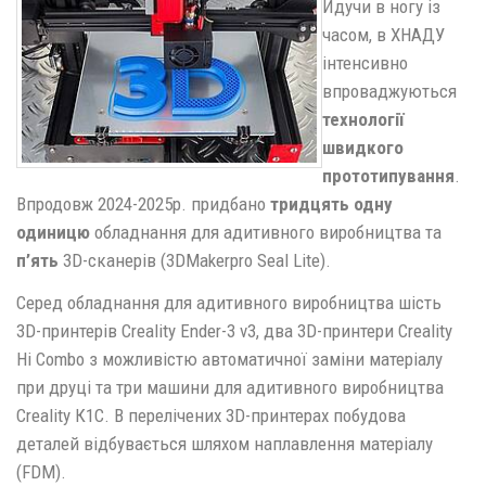
Йдучи в ногу із
часом, в ХНАДУ
інтенсивно
впроваджуються
технології
швидкого
прототипування
.
Впродовж 2024-2025р. придбано
тридцять одну
одиницю
обладнання для адитивного виробництва та
п’ять
3D-сканерів (3DMakerpro Seal Lite).
Серед обладнання для адитивного виробництва шість
3D-принтерів Creality Ender-3 v3, два 3D-принтери Creality
Hi Combo з можливістю автоматичної заміни матеріалу
при друці та три машини для адитивного виробництва
Creality К1С. В перелічених 3D-принтерах побудова
деталей відбувається шляхом наплавлення матеріалу
(FDM).