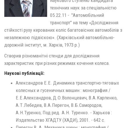
наукового ступеню кандидата
технічних наук за спеціальністю
05.22.11 - "Автомобільний
транспорт" на тему «Дослідження
стійкості руху керованих коліс багатовісних автомобілів з
незалежною підвіскою». (Харківський автомобільно-
дорожній інститут, м. Харків, 1973 р.)
Створив різноманітні стенди для дослідження
характеристик при різних режимах кочення колеса.
Наукові публікації:
Александров Е.Е. Динамика транспортно-тяговых
колесных и гусеничных машин : монография /
Е.Е.Александров, Д.О.Волонцевич, В.А.Карпенко,
А.Т.Лебедев, В.А.Перегон, В.Б.Самородов,
А.Н.Туренко; Под ред. А.Н. Туренко. - Харьков :
Издательство ХГАДТУ (ХАДИ), 2001. - 642 с.
Перегон В. А. Механика шины : монография /