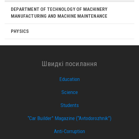
DEPARTMENT OF TECHNOLOGY OF MACHINERY
MANUFACTURING AND MACHINE MAINTENANCE
PHYSICS
Швидкі посилання
Education
Science
Students
“Car Builder” Magazine (“Avtodorozhnik”)
Anti-Corruption