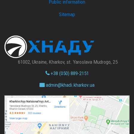
Public information
Sitemap
61002, Ukraine, Kharkov, st. Yaroslava Mudrogo, 25
+38 (050) 889-2151
admin@
khadi.kharkov.
ua