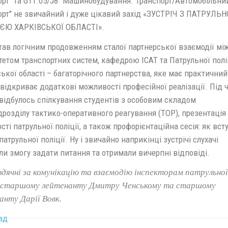
орт" та G11.05/J8 "Машинобудування. Транспорт/Автомобільни
орт" не звичайний і дуже цікавий захід «ЗУСТРІЧ З ПАТРУЛЬ
ЄЮ ХАРКІВСЬКОЇ ОБЛАСТІ».
тав логічним продовженням сталої партнерської взаємодії мі
етом транспортних систем, кафедрою ІСАТ та Патрульної полі
ької області – багаторічного партнерства, яке має практичний
 відкриває додаткові можливості професійної реалізації. Під 
 відбулось спілкування студентів з особовим складом
дрозділу тактико-оперативного реагування (ТОР), презентація
сті патрульної поліції, а також профорієнтаційна сесія: як вст
патрульної поліції. Ну і звичайно наприкінці зустрічі слухачі
и змогу задати питання та отримали вичерпні відповіді.
дячні за комунікацію та взаємодію інспекторам патрульної
ї старшому лейтенанту Дмитру Ченському та старшому
анту Дарії Вовк.
ад