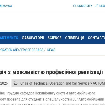
ARKOV.
UA
UNIVERSITY
NEW
PARTMENTS
ЛАБОРАТОРІЇ
SCIENCE
СПІВПРАЦЯ
CONTACT
PERATION AND SERVICE OF CARS
NEWS
річ з можливістю професійної реалізації
/2026
Chair of Technical Operation and Car Service
AUTOMO
інці грудня кафедра інжинірингу систем автомобільного
орту провела для студентів спеціальностей J8 "Автомобільний