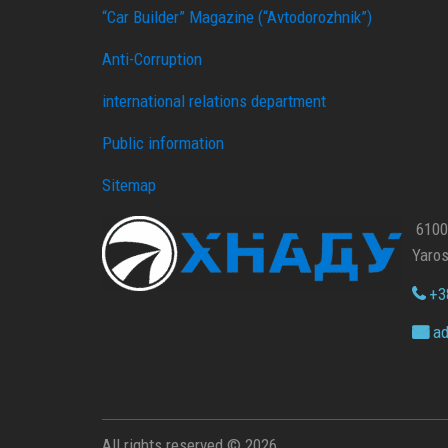
“Car Builder” Magazine (“Avtodorozhnik”)
Anti-Corruption
international relations department
Public information
Sitemap
61002
Yaros
+38
ad
All rights reserved © 2026