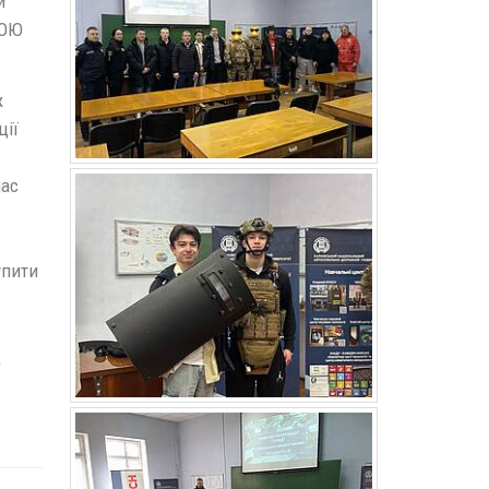
й
НОЮ
ж
ції
час
упити