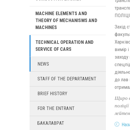
трансп
трансп
MACHINE ELEMENTS AND
ПОЛІЦІ
THEORY OF MECHANISMS AND
Захід с
MACHINES
факульт
Харківс
TECHNICAL OPERATION AND
вимір і
SERVICE OF CARS
заходу
NEWS
спецпі
діяльно
STAFF OF THE DEPARTAMENT
до лав 
отримал
BRIEF HISTORY
Щиро в
поліці
FOR THE ENTRANT
лейтен
БАКАЛАВРАТ
Наз