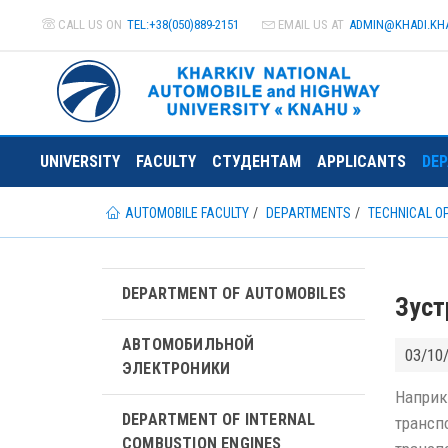
CALL US ON
TEL:+38(050)889-2151
EMAIL US AT
ADMIN@
KHADI.KH
UNIVERSITY
FACULTY
СТУДЕНТАМ
APPLICANTS
DE
AUTOMOBILE FACULTY
DEPARTMENTS
TECHNICAL O
DEPARTMENT OF AUTOMOBILES
Зуст
АВТОМОБИЛЬНОЙ
03/10
ЭЛЕКТРОНИКИ
Наприк
DEPARTMENT OF INTERNAL
трансп
COMBUSTION ENGINES