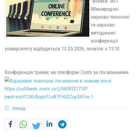
"Фізика" 90-ї
Міжнародної
науково-технічної
та науково-
методичної
конференції
університету відбудеться 13.05.2026, початок о 15:10.
Конференція триває на платформі Zoom за посиланнями
https://us04web.zoom.us/j/4609321710?
pwd=xoyYCtlKrAopnYLoA7FHX2Cuy3KFne.1
Назад