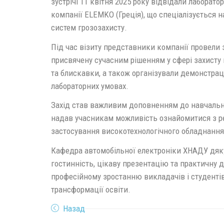
зустрічі 11 квітня 2025 року відвідали лаборато
компанії ELEMKO (Греція), що спеціалізується на
систем грозозахисту.
Під час візиту представники компанії провели 
присвячену сучасним рішенням у сфері захисту 
та блискавки, а також організували демонстрац
лабораторних умовах.
Захід став важливим доповненням до навчально
надав учасникам можливість ознайомитися з 
застосування високотехнологічного обладнання
Кафедра автомобільної електроніки ХНАДУ дяк
гостинність, цікаву презентацію та практичну 
професійному зростанню викладачів і студенті
трансформації освіти.
Назад