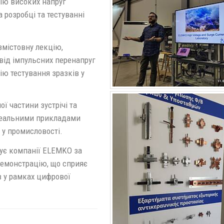
рію високих напруг
 розробці та тестуванні
змістовну лекцію,
від імпульсних перенапруг
ію тестування зразків у
ї частини зустрічі та
реальними прикладами
 у промисловості.
ує компанії ELEMKO за
демонстрацію, що сприяє
в у рамках цифрової