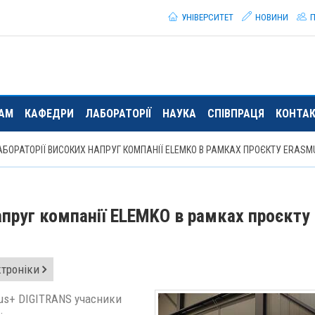
УНІВЕРСИТЕТ
НОВИНИ
П
ТАМ
КАФЕДРИ
ЛАБОРАТОРІЇ
НАУКА
СПІВПРАЦЯ
КОНТА
ЛАБОРАТОРІЇ ВИСОКИХ НАПРУГ КОМПАНІЇ ELEMKO В РАМКАХ ПРОЄКТУ ERASM
напруг компанії ELEMKO в рамках проєкту
ктроніки
mus+ DIGITRANS учасники