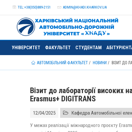
TEL:+38(050)889-2151
ADMIN@
KHADI.KHARKOV.
UA
УНІВЕРСИТЕТ
ФАКУЛЬТЕТ
СТУДЕНТАМ
АБІТУРІЄН
АВТОМОБІЛЬНИЙ ФАКУЛЬТЕТ
НОВИНИ
ВІЗИТ ДО 
Візит до лабораторії високих 
Erasmus+ DIGITRANS
12/04/2025
Кафедра Автомобільної еле
У межах реалізації міжнародного проєкту Eras