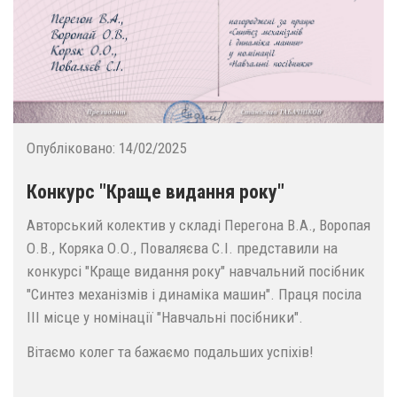
Опубліковано:
14/02/2025
Конкурс "Краще видання року"
Авторський колектив у складі Перегона В.А., Воропая
О.В., Коряка О.О., Поваляєва С.І. представили на
конкурсі "Краще видання року" навчальний посібник
"Синтез механізмів і динаміка машин". Праця посіла
ІІІ місце у номінації "Навчальні посібники".
Вітаємо колег та бажаємо подальших успіхів!