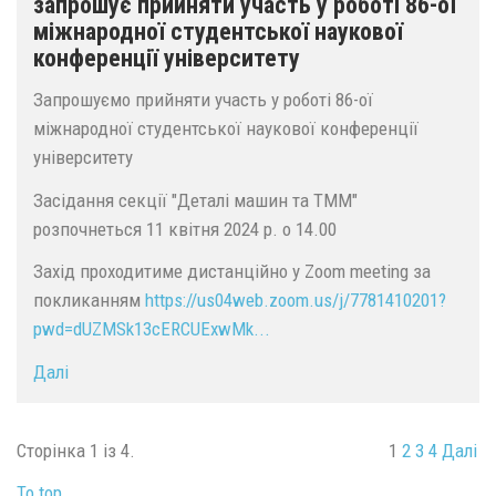
запрошує прийняти участь у роботі 86-ої
міжнародної студентської наукової
конференції університету
Запрошуємо прийняти участь у роботі 86-ої
міжнародної студентської наукової конференції
університету
Засідання секції "Деталі машин та ТММ"
розпочнеться 11 квітня 2024 р. о 14.00
Захід проходитиме дистанційно у Zoom meeting за
покликанням
https://us04web.zoom.us/j/7781410201?
pwd=dUZMSk13cERCUExwMk...
Далі
Сторінка 1 із 4.
1
2
3
4
Далі
To top