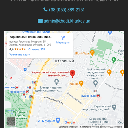
+38 (050) 889-2151
admin@
khadi.kharkov.
ua