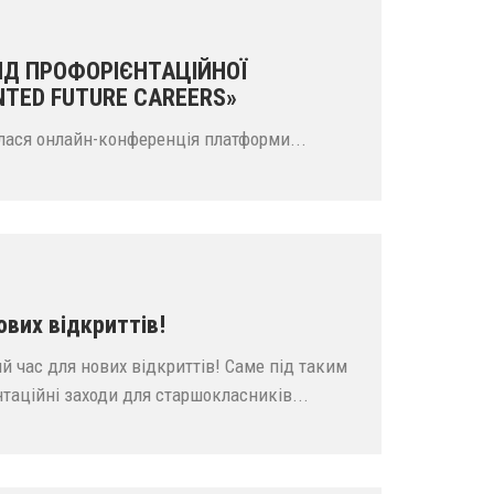
Д ПРОФОРІЄНТАЦІЙНОЇ
TED FUTURE CAREERS»
улася онлайн-конференція платформи...
ових відкриттів!
ий час для нових відкриттів! Саме під таким
таційні заходи для старшокласників...