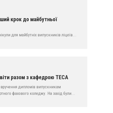
ерший крок до майбутньої
нікули для майбутніх випускників ліцеїв...
світи разом з кафедрою ТЕСА
е вручення дипломів випускникам
тного фахового коледжу. На захід були...