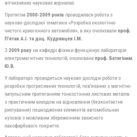
вітчизняних наукових журналах.
Протягом
2000-2009 років
проводилася робота з
науково-дослідної тематики «Розробка екологічно
чистого криогенного автомобіля», в яку очолювали
проф.
П'ятак А.І. та доц. Кудрявцев І.М.
З
2009 року
на кафедрі фізики функціонує лабораторія
електромагнітних технологій, очолювана
проф. Батигіним
Ю.В.
У лабораторії проводяться науково-дослідні роботи з
розробки прогресивних технологій, пов'язаних з магнітно-
імпульсним притяганням тонкостінних листових металів
з практичним виходом на відновлення (безконтактне
рихтування) пошкоджених елементів автомобільних
кузовів з можливим збереженням захисного
лакофарбового покриття.