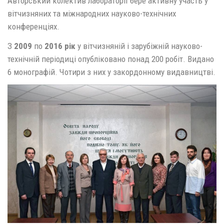
Авторський колектив лабораторії бере активну участь у
вітчизняних та міжнародних науково-технічних
конференціях.
З
2009
по
2016 рік
у вітчизняній і зарубіжній науково-
технічній періодиці опубліковано понад 200 робіт. Видано
6 монографій. Чотири з них у закордонному видавництві.