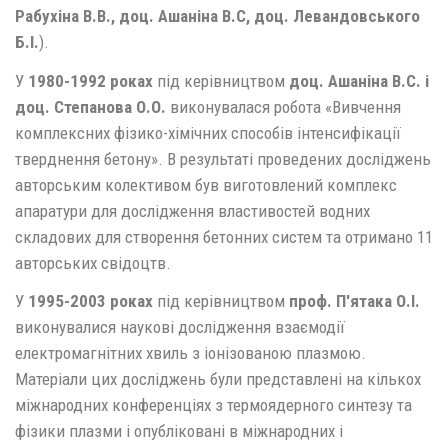
Рабухіна В.В., доц. Ашаніна В.С, доц. Левандовського
Б.І.
).
У
1980-1992 роках
під керівництвом
доц. Ашаніна В.С. і
доц. Степанова О.О.
виконувалася робота «Вивчення
комплексних фізико-хімічних способів інтенсифікації
тверднення бетону». В результаті проведених досліджень
авторським колективом був виготовлений комплекс
апаратури для дослідження властивостей водних
складових для створення бетонних систем та отримано 11
авторських свідоцтв.
У
1995-2003 роках
під керівництвом
проф. П'ятака
О.І.
виконувалися наукові дослідження взаємодії
електромагнітних хвиль з іонізованою плазмою.
Матеріали цих досліджень були представлені на кількох
міжнародних конференціях з термоядерного синтезу та
фізики плазми і опубліковані в міжнародних і