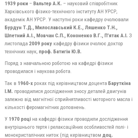
1939 роки
–
Вальтер А.К.
– науковий співробітник
Харківського фізико-технічного інституту АН УРСР,
академік АН УРСР. У наступні роки кафедру очолювали
Бурдун Т.Д., Милославський К.Е., Ляшенко Т.Н.,
Шпетний А.І., Мовчан С.П., Кононенко В.Г., П'ятак А.І.
З
листопада
2009 року
кафедру фізики очолює доктор
технічних наук,
проф. Батигін Ю.В.
Поряд з навчальною роботою на кафедрі фізики
проводилася і наукова робота.
Так в
1960-х
роках під керівництвом доцента
Баруткіна
І.М.
проводилися дослідження зносу деталей двигунів
залежно від магнітної сприйнятливості моторного масла і
кількості феромагнітних доповнень.
У
1970 році
на кафедрі фізики проводили дослідження
внутрішнього тертя і релаксаційних особливостей полі- і
монокристалічних ниток (під керівництвом
доц.