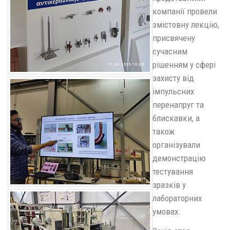
компанії провели
змістовну лекцію,
присвячену
сучасним
рішенням у сфері
захисту від
імпульсних
перенапруг та
блискавки, а
також
організували
демонстрацію
тестування
зразків у
лабораторних
умовах.