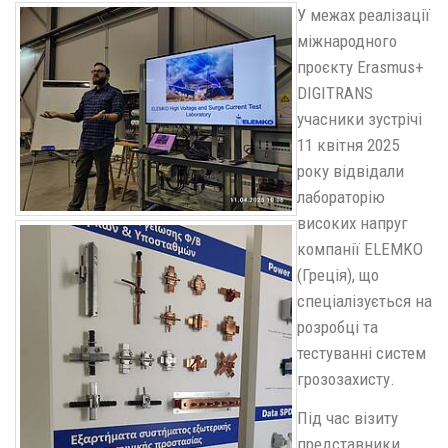
У межах реалізації
міжнародного
проєкту Erasmus+
DIGITRANS
учасники зустрічі
11 квітня 2025
року відвідали
лабораторію
високих напруг
компанії ELEMKO
(Греція), що
спеціалізується на
розробці та
тестуванні систем
грозозахисту.
Під час візиту
представники