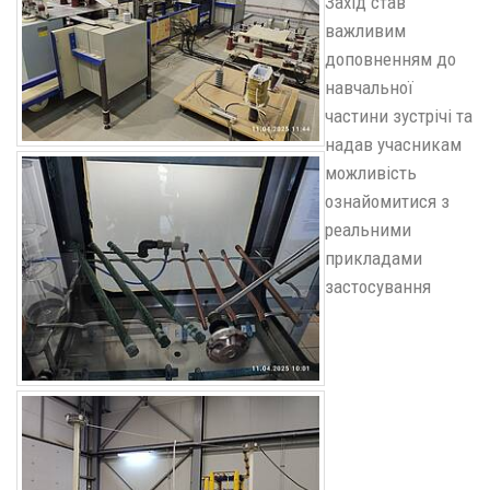
Захід став
важливим
доповненням до
навчальної
частини зустрічі та
надав учасникам
можливість
ознайомитися з
реальними
прикладами
застосування