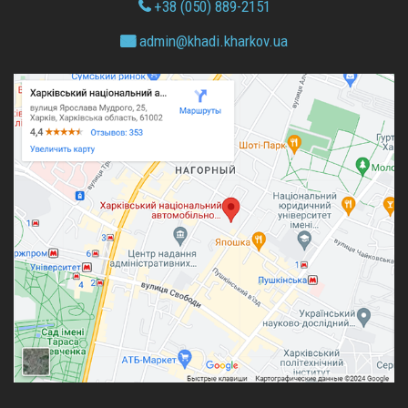
+38 (050) 889-2151
admin@
khadi.kharkov.
ua