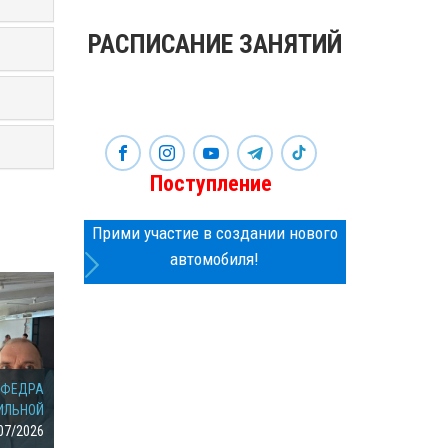
РАСПИСАНИЕ ЗАНЯТИЙ
Поступление
Прими участие в создании нового
автомобиля!
АФЕДРА
КАФЕДРА ТЕХНИЧ
ИЛЬНОЙ
АВТОМОБИЛЬНЫЙ
ЭКСПЛУАТАЦИИ И СЕ
07/2026
ФАКУЛЬТЕТ
25/06/2026
АВТОМОБИЛЕЙ
02/0