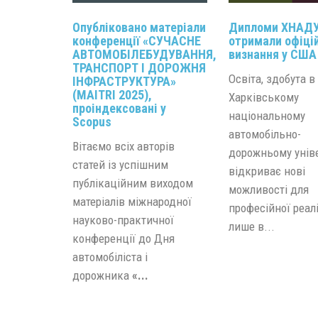
Опубліковано матеріали
Дипломи ХНАД
конференції «СУЧАСНЕ
отримали офіці
АВТОМОБІЛЕБУДУВАННЯ,
визнання у США
ТРАНСПОРТ І ДОРОЖНЯ
Освіта, здобута в
ІНФРАСТРУКТУРА»
(MAITRI 2025),
Харківському
проіндексовані у
національному
Scopus
автомобільно-
Вітаємо всіх авторів
дорожньому уніве
статей із успішним
відкриває нові
публікаційним виходом
можливості для
матеріалів міжнародної
професійної реалі
науково-практичної
лише в...
конференції до Дня
автомобіліста і
дорожника
«...