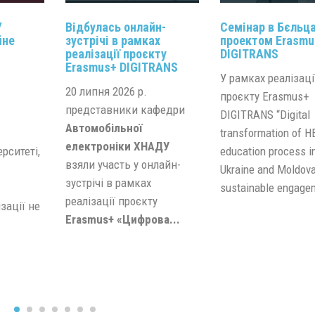
У
Відбулась онлайн-
Семінар в Бєльца
йне
зустрічі в рамках
проектом Erasmu
реалізації проєкту
DIGITRANS
Erasmus+ DIGITRANS
У рамках реалізаці
20 липня 2026 р.
проєкту Erasmus+
представники кафедри
DIGITRANS “Digital
Автомобільної
transformation of H
електроніки ХНАДУ
рситеті,
education process i
взяли участь у онлайн-
Ukraine and Moldova
зустрічі в рамках
sustainable engagem
реалізації проєкту
зації не
Erasmus+ «Цифрова...