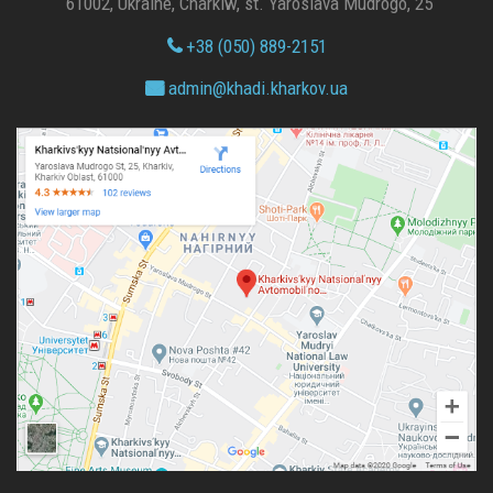
61002, Ukraine, Charkiw, st. Yaroslava Mudrogo, 25
+38 (050) 889-2151
admin@
khadi.kharkov.
ua